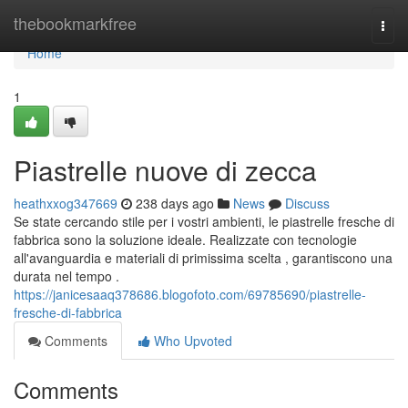
Home
thebookmarkfree
Togg
navi
Home
1
Piastrelle nuove di zecca
heathxxog347669
238 days ago
News
Discuss
Se state cercando stile per i vostri ambienti, le piastrelle fresche di
fabbrica sono la soluzione ideale. Realizzate con tecnologie
all'avanguardia e materiali di primissima scelta , garantiscono una
durata nel tempo .
https://janicesaaq378686.blogofoto.com/69785690/piastrelle-
fresche-di-fabbrica
Comments
Who Upvoted
Comments