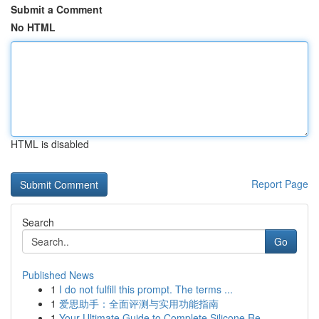
Submit a Comment
No HTML
HTML is disabled
Report Page
Search
Go
Published News
1
I do not fulfill this prompt. The terms ...
1
爱思助手：全面评测与实用功能指南
1
Your Ultimate Guide to Complete Silicone Re...