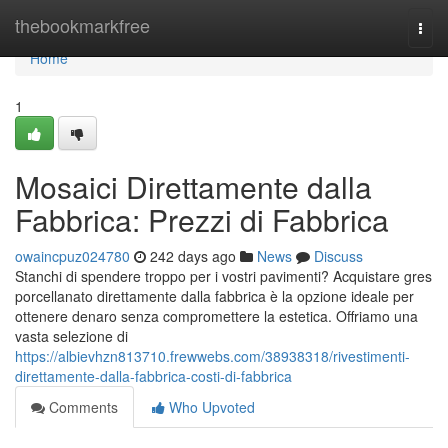
Home
thebookmarkfree
Togg
navi
Home
1
Mosaici Direttamente dalla
Fabbrica: Prezzi di Fabbrica
owaincpuz024780
242 days ago
News
Discuss
Stanchi di spendere troppo per i vostri pavimenti? Acquistare gres
porcellanato direttamente dalla fabbrica è la opzione ideale per
ottenere denaro senza compromettere la estetica. Offriamo una
vasta selezione di
https://albievhzn813710.frewwebs.com/38938318/rivestimenti-
direttamente-dalla-fabbrica-costi-di-fabbrica
Comments
Who Upvoted