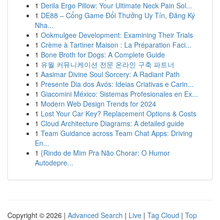
1
Derila Ergo Pillow: Your Ultimate Neck Pain Sol...
1
DE88 – Cổng Game Đổi Thưởng Uy Tín, Đăng Ký
Nha...
1
Ookmulgee Development: Examining Their Trials
1
Crème à Tartiner Maison : La Préparation Faci...
1
Bone Broth for Dogs: A Complete Guide
1
유월 커뮤니케이션 전문 온라인 구축 파트너
1
Aasimar Divine Soul Sorcery: A Radiant Path
1
Presente Dia dos Avós: Ideias Criativas e Carin...
1
Giacomini México: Sistemas Profesionales en Ex...
1
Modern Web Design Trends for 2024
1
Lost Your Car Key? Replacement Options & Costs
1
Cloud Architecture Diagrams: A detailed guide
1
Team Guidance across Team Chat Apps: Driving
En...
1
{Rindo de Mim Pra Não Chorar: O Humor
Autodepre...
Copyright © 2026 |
Advanced Search
|
Live
|
Tag Cloud
|
Top