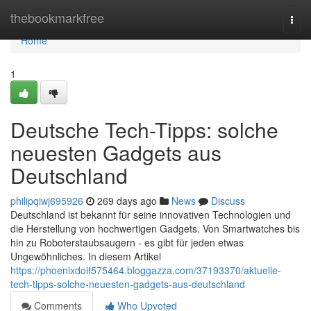
Home
thebookmarkfree
Togg
navi
Home
1
Deutsche Tech-Tipps: solche
neuesten Gadgets aus
Deutschland
philipqiwj695926
269 days ago
News
Discuss
Deutschland ist bekannt für seine innovativen Technologien und
die Herstellung von hochwertigen Gadgets. Von Smartwatches bis
hin zu Roboterstaubsaugern - es gibt für jeden etwas
Ungewöhnliches. In diesem Artikel
https://phoenixdoif575464.bloggazza.com/37193370/aktuelle-
tech-tipps-solche-neuesten-gadgets-aus-deutschland
Comments
Who Upvoted