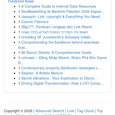
Published News
1
A Complete Guide to Internet Data Resources
1
SeoMasterKing ile Backlink Paketleri 2026 Kapsa...
1
Jayaspin: Link, copyright & Everything You Need...
1
Cosmic Filament
1
{Big777: Panduan Lengkap dan Link Resmi
1
חשפניות: המדריך המקיף לאירוע בלתי נשכח
1
Unveiling SF Juneteenth's Scholarly Initiati...
1
Comprehending the backbone behind seamless
busi...
1
Ali Stucco Sheets: A Comprehensive Guide
1
nohuwin – Đăng Nhập Nhanh, Khám Phá Kho Game
Đ...
1
Contemporary property distribution strategies c...
1
Sashen: A Artistic Mixture
1
Secret Vibrations : Your Exploration to Discre...
1
Driving Digital Transformation: How a CIO Consu...
Copyright © 2026 |
Advanced Search
|
Live
|
Tag Cloud
|
Top