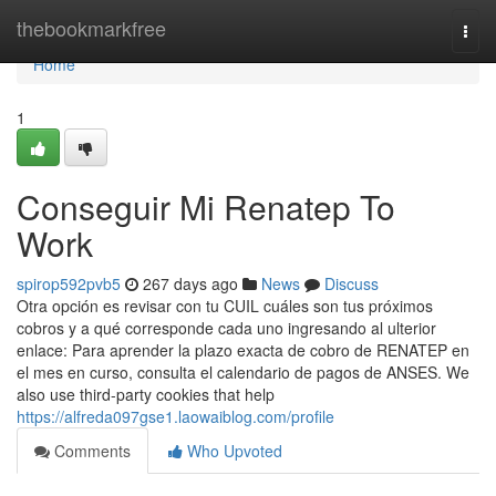
Home
thebookmarkfree
Togg
navi
Home
1
Conseguir Mi Renatep To
Work
spirop592pvb5
267 days ago
News
Discuss
Otra opción es revisar con tu CUIL cuáles son tus próximos
cobros y a qué corresponde cada uno ingresando al ulterior
enlace: Para aprender la plazo exacta de cobro de ⁣RENATEP en
el mes en curso, consulta el calendario de ​pagos de ANSES. We
also use third-party cookies that help
https://alfreda097gse1.laowaiblog.com/profile
Comments
Who Upvoted