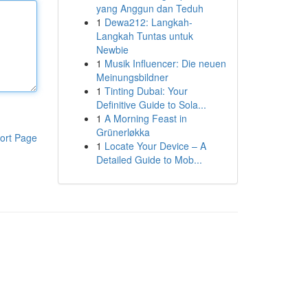
yang Anggun dan Teduh
1
Dewa212: Langkah-
Langkah Tuntas untuk
Newbie
1
Musik Influencer: Die neuen
Meinungsbildner
1
Tinting Dubai: Your
Definitive Guide to Sola...
1
A Morning Feast in
Grünerløkka
ort Page
1
Locate Your Device – A
Detailed Guide to Mob...