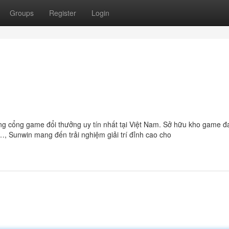
Groups
Register
Login
ững cổng game đổi thưởng uy tín nhất tại Việt Nam. Sở hữu kho game đ
…, Sunwin mang đến trải nghiệm giải trí đỉnh cao cho