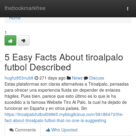
Home
thebookmarkfree
Togg
navi
Home
1
5 Easy Facts About tiroalpalo
futbol Described
hughz853nub8
271 days ago
News
Discuss
Estas plataformas son claras alternativas a Tiroalpalo, pensadas
para ofrecer una experiencia fluida sin depender de enlaces
frágiles. Pues bien, parece que esto último es lo que le ha
sucedido a la famosa Website Tiro Al Palo, la cual ha dejado de
funcionar en España y en otros países. Sin
https://tiroalpalofutbol09865.mybloglicious.com/58186473/the-
fact-about-tiroalpalo-futbol-that-no-one-is-suggesting
Comments
Who Upvoted