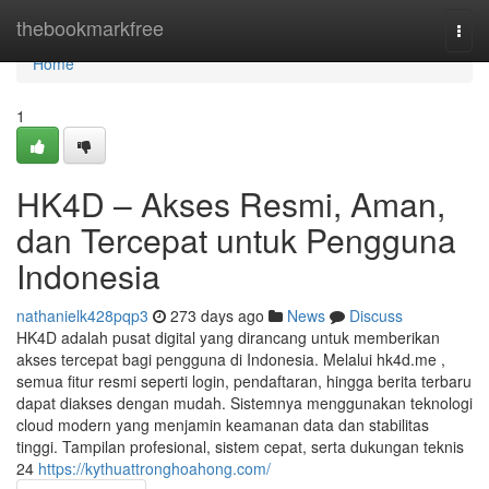
Home
thebookmarkfree
Togg
navi
Home
1
HK4D – Akses Resmi, Aman,
dan Tercepat untuk Pengguna
Indonesia
nathanielk428pqp3
273 days ago
News
Discuss
HK4D adalah pusat digital yang dirancang untuk memberikan
akses tercepat bagi pengguna di Indonesia. Melalui hk4d.me ,
semua fitur resmi seperti login, pendaftaran, hingga berita terbaru
dapat diakses dengan mudah. Sistemnya menggunakan teknologi
cloud modern yang menjamin keamanan data dan stabilitas
tinggi. Tampilan profesional, sistem cepat, serta dukungan teknis
24
https://kythuattronghoahong.com/