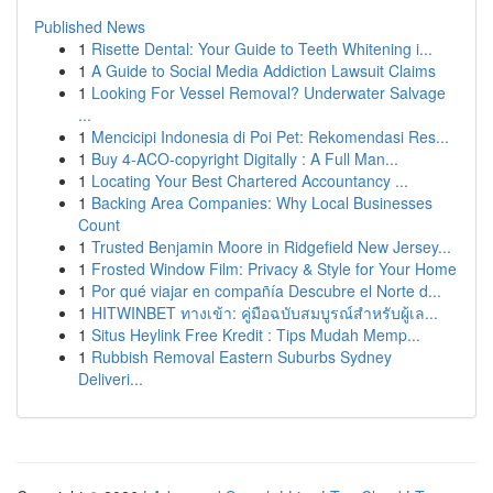
Published News
1
Risette Dental: Your Guide to Teeth Whitening i...
1
A Guide to Social Media Addiction Lawsuit Claims
1
Looking For Vessel Removal? Underwater Salvage
...
1
Mencicipi Indonesia di Poi Pet: Rekomendasi Res...
1
Buy 4-ACO-copyright Digitally : A Full Man...
1
Locating Your Best Chartered Accountancy ...
1
Backing Area Companies: Why Local Businesses
Count
1
Trusted Benjamin Moore in Ridgefield New Jersey...
1
Frosted Window Film: Privacy & Style for Your Home
1
Por qué viajar en compañía Descubre el Norte d...
1
HITWINBET ทางเข้า: คู่มือฉบับสมบูรณ์สำหรับผู้เล...
1
Situs Heylink Free Kredit : Tips Mudah Memp...
1
Rubbish Removal Eastern Suburbs Sydney
Deliveri...