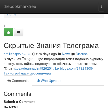
Home
thebookmarkfree
Togg
navi
Home
1
Скрытые Знания Телеграма
emiliabspz752876
276 days ago
News
Discuss
В глубинах Telegram, где информация течет подобно бурному
потоку, есть тайны, недоступные обычным пользователям.
"Глаз
https://deannadznt926251.like-blogs.com/37924305/
Таинство-Глаза-мессенджера
Comments
Who Upvoted
Comments
Submit a Comment
No HTML