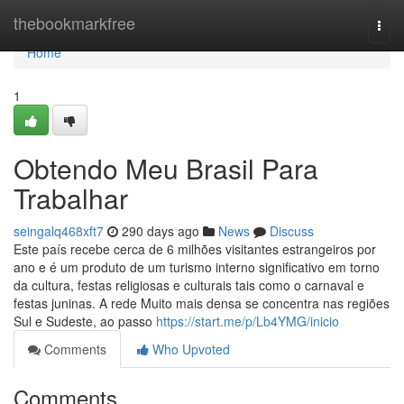
Home
thebookmarkfree
Togg
navi
Home
1
Obtendo Meu Brasil Para
Trabalhar
seingalq468xft7
290 days ago
News
Discuss
Este país recebe cerca de 6 milhões visitantes estrangeiros por
ano e é um produto de um turismo interno significativo em torno
da cultura, festas religiosas e culturais tais como o carnaval e
festas juninas. A rede Muito mais densa se concentra nas regiões
Sul e Sudeste, ao passo
https://start.me/p/Lb4YMG/inicio
Comments
Who Upvoted
Comments