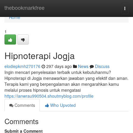
Home
thebookmarkfree
Togg
navi
Home
1
Hipnoterapi Jogja
elodiepkmh270176
297 days ago
News
Discuss
Ingin mencari penyelesaian terbaik untuk kebutuhanmu?
Hipnoterapi di Jogja menawarkan jawaban yang efektif dan aman.
Terapis kami yang berpengalaman akan mengarahkan kamu
melalui proses hipnosis untuk mengatasi
https://ianwrau990504.shoutmyblog.com/profile
Comments
Who Upvoted
Comments
Submit a Comment