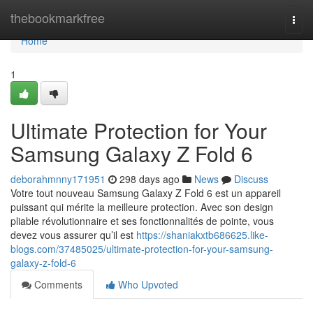
Home
thebookmarkfree
Togg
navi
Home
1
Ultimate Protection for Your
Samsung Galaxy Z Fold 6
deborahmnny171951
298 days ago
News
Discuss
Votre tout nouveau Samsung Galaxy Z Fold 6 est un appareil
puissant qui mérite la meilleure protection. Avec son design
pliable révolutionnaire et ses fonctionnalités de pointe, vous
devez vous assurer qu’il est
https://shaniakxtb686625.like-
blogs.com/37485025/ultimate-protection-for-your-samsung-
galaxy-z-fold-6
Comments
Who Upvoted