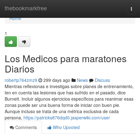
Home
thebookmarkfree
Togg
navi
Home
1
Los Medicos para maratones
Diarios
robertp764zmz9
299 days ago
News
Discuss
Mientras reflexionas e investigas sobre planes de entrenamiento,
ten en cuenta las lesiones que has sufrido en el pasado, dice
Burnett. Incluir algunos ejercicios específicos para reanimar esas
zonas puede ser una buena forma de iniciar con buen pie.
Aunque incluso se trata de una métrica exclusiva de cada
persona,
https://patricks876dqd0.jasperwiki.com/user
Comments
Who Upvoted