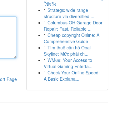
ใช้จริง
1
Strategic wide range
structure via diversified ...
1
Columbus OH Garage Door
Repair: Fast, Reliable ...
1
Cheap copyright Online: A
Comprehensive Guide
1
Tìm thuê căn hộ Opal
Skyline: Mức phải ch...
1
WM69: Your Access to
Virtual Gaming Enterta...
1
Check Your Online Speed:
A Basic Explana...
ort Page