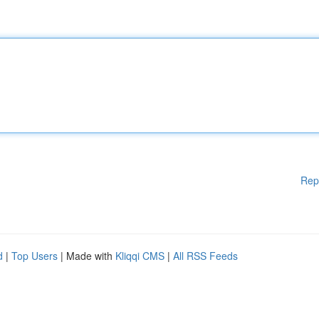
Rep
d
|
Top Users
| Made with
Kliqqi CMS
|
All RSS Feeds