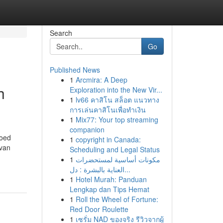
Search
Go
Published News
1
Arcmira: A Deep
h
Exploration into the New Vir...
1
lv66 คาสิโน สล็อต แนวทาง
การเล่นคาสิโนเพื่อทำเงิน
1
Mix77: Your top streaming
companion
goed
1
copyright in Canada:
 van
Scheduling and Legal Status
1
مكونات أساسية لمستحضرات
العناية بالبشرة : دل...
1
Hotel Murah: Panduan
Lengkap dan Tips Hemat
1
Roll the Wheel of Fortune:
Red Door Roulette
1
เซรั่ม NAD ของจริง รีวิวจากผู้