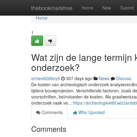
Home
thebookmarkfree
Home
New
Submit
Home
1
Wat zijn de lange termijn
onderzoek?
erniex826boy5
307 days ago
News
Discuss
De kosten van archeologisch onderzoek analyserenArch
tijdens bouwprojecten. Verschillende factoren, zoals 
voorschriften, beïnvloeden de kosten. Als graafwerkz
onderzoek vaak ve...
https://archeologie48tf.wizzard
Comments
Who Upvoted
Comments