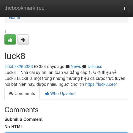
Home
thebookmarkfree
Togg
navi
Home
1
luck8
lorixbzk265383
324 days ago
News
Discuss
Luck8 – Nhà cái uy tín, an toàn và đẳng cấp 1. Giới thiệu về
Luck8 Luck8 là một trong những thương hiệu cá cược trực tuyến
nổi bật hiện nay, được nhiều người chơi tin
https://luck8.ceo/
Comments
Who Upvoted
Comments
Submit a Comment
No HTML