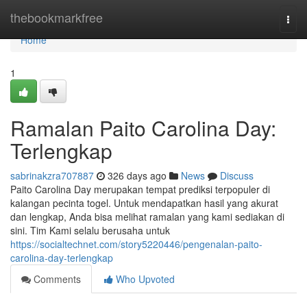
Home
thebookmarkfree
Togg
navi
Home
1
Ramalan Paito Carolina Day:
Terlengkap
sabrinakzra707887
326 days ago
News
Discuss
Paito Carolina Day merupakan tempat prediksi terpopuler di
kalangan pecinta togel. Untuk mendapatkan hasil yang akurat
dan lengkap, Anda bisa melihat ramalan yang kami sediakan di
sini. Tim Kami selalu berusaha untuk
https://socialtechnet.com/story5220446/pengenalan-paito-
carolina-day-terlengkap
Comments
Who Upvoted