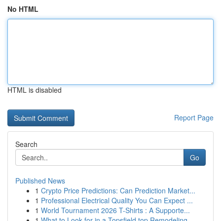
No HTML
HTML is disabled
Report Page
Search
Go
Published News
1
Crypto Price Predictions: Can Prediction Market...
1
Professional Electrical Quality You Can Expect ...
1
World Tournament 2026 T-Shirts : A Supporte...
1
What to Look for in a Topsfield top Remodeling ...