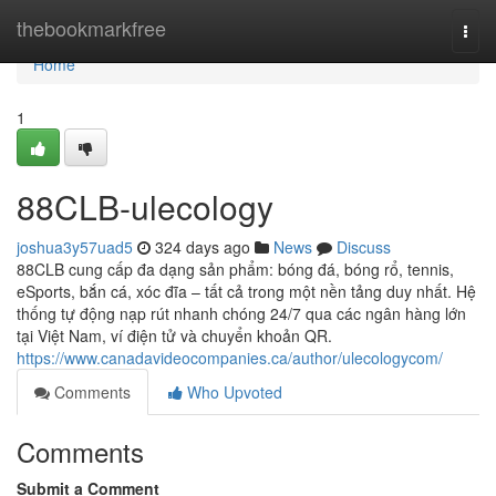
Home
thebookmarkfree
Togg
navi
Home
1
88CLB-ulecology
joshua3y57uad5
324 days ago
News
Discuss
88CLB cung cấp đa dạng sản phẩm: bóng đá, bóng rổ, tennis,
eSports, bắn cá, xóc đĩa – tất cả trong một nền tảng duy nhất. Hệ
thống tự động nạp rút nhanh chóng 24/7 qua các ngân hàng lớn
tại Việt Nam, ví điện tử và chuyển khoản QR.
https://www.canadavideocompanies.ca/author/ulecologycom/
Comments
Who Upvoted
Comments
Submit a Comment