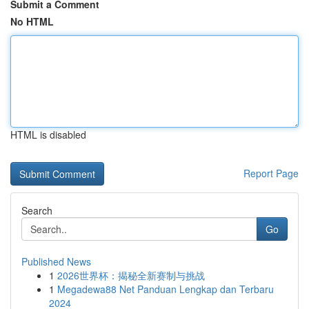
Submit a Comment
No HTML
HTML is disabled
Report Page
Search
Go
Published News
1
2026世界杯：揭秘全新赛制与挑战
1
Megadewa88 Net Panduan Lengkap dan Terbaru
2024