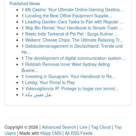
Published News
1
88i Casino: Your Ultimate Online Gaming Destina...
1
Locating the Best Office Equipment Supplie...
1
Leading Garden Care Tasks to Pair with Regular ...
1
Skip Bin Rental: Your Handbook to Simple Trash ...
1
Resto Indo Terkenal di Poi Pet : Surga Kuliner ...
1
Walkers' Cheese Chips: The Ultimate Relaxing Tr...
1
Gebäudemanagement in Deutschland: Trends und
He...
1
The development of digital communication system...
1
Rubbish Removal Inner West Sydney Aiding
Busine...
1
Investing in Gurugram: Your Handbook to Re...
1
Letstg: Your Portal to Play
1
Videovigilancia IP: Protege tu hogar con tecnol...
1
نقل عفش مكة
Copyright © 2026 |
Advanced Search
|
Live
|
Tag Cloud
|
Top
Users
| Made with
Kliqqi CMS
|
All RSS Feeds