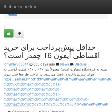
Home
thebookmarkfree
Home
1
حداقل پیش‌پرداخت برای خرید
اقساطی آیفون 16 چقدر است؟
loriymlw803644
335 days ago
News
Discuss
بسته به فروشگاه متفاوت است؛ معمولاً بین ۳۰٪ تا ۴۰٪ قیمت گوشی به
عنوان پیش‌پرداخت دریافت می‌شود. در برخی طرح‌ها حتی بدون
https://samair.ir/153133/%d8%a8%d9%87%d8%aa%d8%b1%db%8
%d8%b3%d8%a7%db%8c%d8%aa-
%d8%a8%d8%b1%d8%a7%db%8c-
%d8%ae%d8%b1%db%8c%d8%af-
%d8%a7%d9%82%d8%b3%d8%a7%d8%b7%db%8c-
%d8%a2%db%8c%d9%81%d9%88%d9%86-16-%da%a9%d8%af/
Comments
Who Upvoted