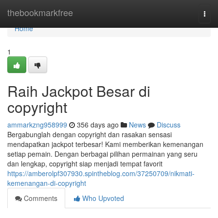
Home
thebookmarkfree
Togg
navi
Home
1
Raih Jackpot Besar di
copyright
ammarkzng958999
356 days ago
News
Discuss
Bergabunglah dengan copyright dan rasakan sensasi
mendapatkan jackpot terbesar! Kami memberikan kemenangan
setiap pemain. Dengan berbagai pilihan permainan yang seru
dan lengkap, copyright siap menjadi tempat favorit
https://amberolpf307930.spintheblog.com/37250709/nikmati-
kemenangan-di-copyright
Comments
Who Upvoted