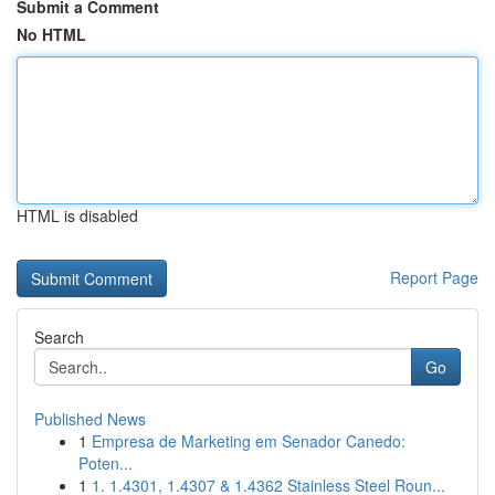
Submit a Comment
No HTML
HTML is disabled
Report Page
Search
Go
Published News
1
Empresa de Marketing em Senador Canedo:
Poten...
1
1. 1.4301, 1.4307 & 1.4362 Stainless Steel Roun...