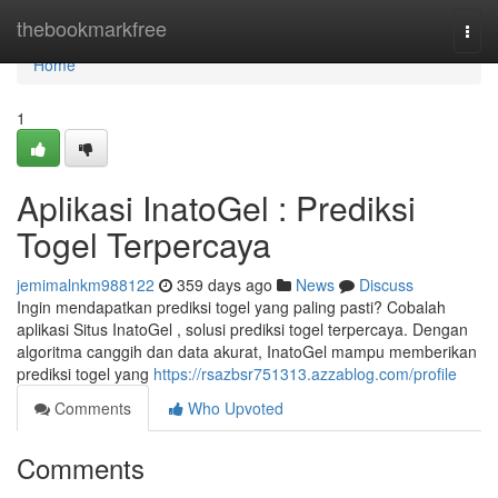
Home
thebookmarkfree
Togg
navi
Home
1
Aplikasi InatoGel : Prediksi
Togel Terpercaya
jemimalnkm988122
359 days ago
News
Discuss
Ingin mendapatkan prediksi togel yang paling pasti? Cobalah
aplikasi Situs InatoGel , solusi prediksi togel terpercaya. Dengan
algoritma canggih dan data akurat, InatoGel mampu memberikan
prediksi togel yang
https://rsazbsr751313.azzablog.com/profile
Comments
Who Upvoted
Comments