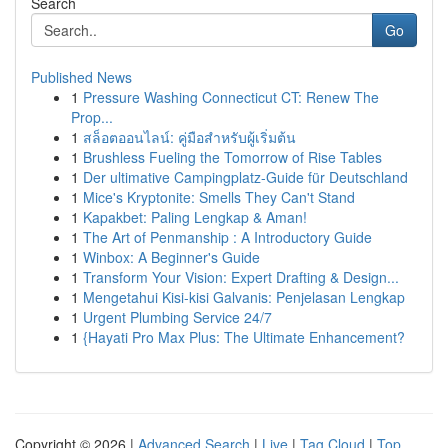
Search
Go
Published News
1
Pressure Washing Connecticut CT: Renew The
Prop...
1
สล็อตออนไลน์: คู่มือสำหรับผู้เริ่มต้น
1
Brushless Fueling the Tomorrow of Rise Tables
1
Der ultimative Campingplatz-Guide für Deutschland
1
Mice's Kryptonite: Smells They Can't Stand
1
Kapakbet: Paling Lengkap & Aman!
1
The Art of Penmanship : A Introductory Guide
1
Winbox: A Beginner's Guide
1
Transform Your Vision: Expert Drafting & Design...
1
Mengetahui Kisi-kisi Galvanis: Penjelasan Lengkap
1
Urgent Plumbing Service 24/7
1
{Hayati Pro Max Plus: The Ultimate Enhancement?
Copyright © 2026 |
Advanced Search
|
Live
|
Tag Cloud
|
Top