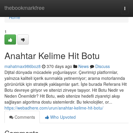
Home
thebookmarkfree
Togg
navi
Home
1
Anahtar Kelime Hit Botu
mahatmax986boz8
370 days ago
News
Discuss
Dijital dünyada mücadele yoğunlaşıyor. Çevrimiçi platformlar,
yalnızca kaliteli içerik sunmakla yetinemiyor; arama motorlarında
görünürlük için stratejik yaklaşımlar şart. İşte burada Referans Hit
Botu devreye giriyor ve sitenizi zirveye taşıyor. Hit Botu Nedir ve
Neden Önemlidir? Hit Botu, web sitenize hedefli ziyaretçi akışı
sağlayan algoritma dostu sistemlerdir. Bu teknolojiler, or...
https://webadhere.com/urun/anahtar-kelime-hit-botu/
Comments
Who Upvoted
Comments