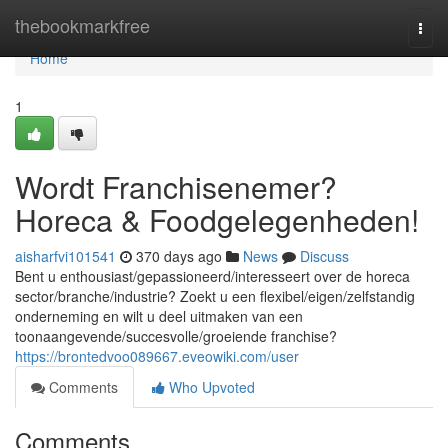
Home
thebookmarkfree
Togg
navi
Home
1
Wordt Franchisenemer?
Horeca & Foodgelegenheden!
aisharfvi101541
370 days ago
News
Discuss
Bent u enthousiast/gepassioneerd/interesseert over de horeca
sector/branche/industrie? Zoekt u een flexibel/eigen/zelfstandig
onderneming en wilt u deel uitmaken van een
toonaangevende/succesvolle/groeiende franchise?
https://brontedvoo089667.eveowiki.com/user
Comments
Who Upvoted
Comments