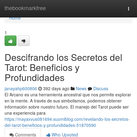
Home
thebookmarkfree
Togg
navi
Home
1
Descifrando los Secretos del
Tarot: Beneficios y
Profundidades
janayahp600806
392 days ago
News
Discuss
El Arcano es una herramienta ancestral que nos permite explorar
en la mente. A través de sus simbolismos, podemos obtener
información sobre nuestro futuro. El manejo del Tarot puede ser
una experiencia para
https://mayaxvus081694.suomiblog.com/revelando-los-secretos-
del-tarot-beneficios-y-profundidades-51870590
Comments
Who Upvoted