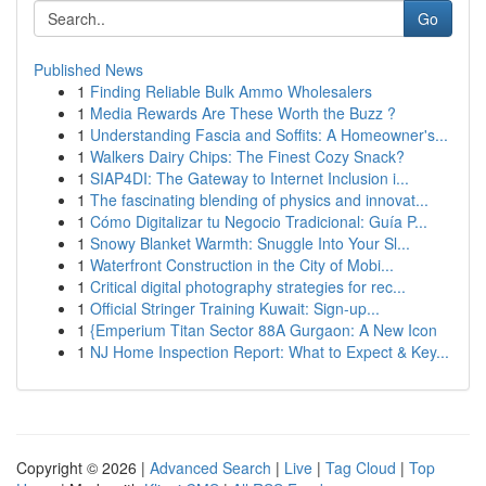
Go
Published News
1
Finding Reliable Bulk Ammo Wholesalers
1
Media Rewards Are These Worth the Buzz ?
1
Understanding Fascia and Soffits: A Homeowner's...
1
Walkers Dairy Chips: The Finest Cozy Snack?
1
SIAP4DI: The Gateway to Internet Inclusion i...
1
The fascinating blending of physics and innovat...
1
Cómo Digitalizar tu Negocio Tradicional: Guía P...
1
Snowy Blanket Warmth: Snuggle Into Your Sl...
1
Waterfront Construction in the City of Mobi...
1
Critical digital photography strategies for rec...
1
Official Stringer Training Kuwait: Sign-up...
1
{Emperium Titan Sector 88A Gurgaon: A New Icon
1
NJ Home Inspection Report: What to Expect & Key...
Copyright © 2026 |
Advanced Search
|
Live
|
Tag Cloud
|
Top