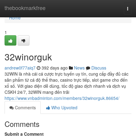
Home
thebookmarkfree
Togg
navi
Home
1
32winorguk
andrew0f77aiq7
392 days ago
News
Discuss
32WIN là nhà cái cá cược trực tuyến uy tín, cung cấp đầy đủ các
sản phẩm từ cá độ thể thao, casino trực tiếp, slot game cho đến
xổ số. Với giao diện dễ dùng, tốc độ giao dịch nhanh và dịch vụ
CSKH 24/7, 32WIN mang đến trải
https://www.vnbadminton.com/members/32winorguk.86654/
Comments
Who Upvoted
Comments
Submit a Comment