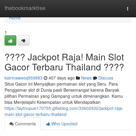
Home
thebookmarkfree
Togg
navi
Home
1
???? Jackpot Raja! Main Slot
Gacor Terbaru Thailand ????
katrinaweoq959883
407 days ago
News
Discuss
Situs Gacor ini Menyajikan permainan slot yang Seru. Para
Penggemar slot di Dunia pasti Bersemangat karena Banyak
pilihan Permainan yang Gampang untuk dimenangkan. Kamu
bisa Menjelajahi Kesempatan untuk Mendapatkan
https://laytnupue170755.glifeblog.com/33602932/jackpot-raja-
main-slot-gacor-terbaru-thailand
Comments
Who Upvoted