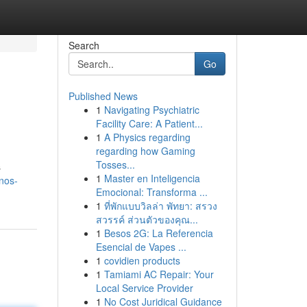
Search
Go
Published News
1
Navigating Psychiatric
Facility Care: A Patient...
1
A Physics regarding
regarding how Gaming
Tosses...
s
1
Master en Inteligencia
nos-
Emocional: Transforma ...
1
ที่พักแบบวิลล่า พัทยา: สรวง
สวรรค์ ส่วนตัวของคุณ...
1
Besos 2G: La Referencia
Esencial de Vapes ...
1
covidien products
1
Tamiami AC Repair: Your
Local Service Provider
1
No Cost Juridical Guidance