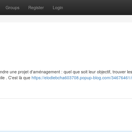
Groups
Register
Login
dre une projet d'aménagement : quel que soit leur objectif, trouver le
ile . C'est là que
https://elodiebcha603708.popup-blog.com/34676461/