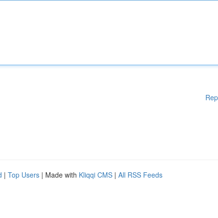
Rep
d
|
Top Users
| Made with
Kliqqi CMS
|
All RSS Feeds