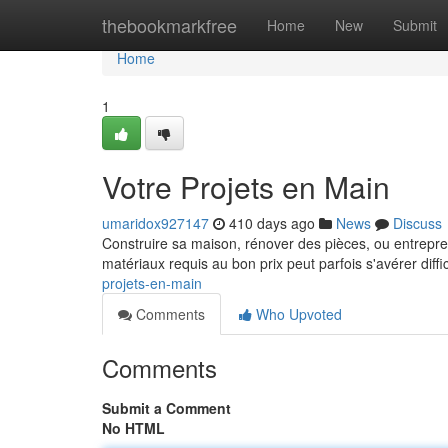
Home
thebookmarkfree
Home
New
Submit
Home
1
Votre Projets en Main
umaridox927147
410 days ago
News
Discuss
Construire sa maison, rénover des pièces, ou entrepren
matériaux requis au bon prix peut parfois s'avérer diffic
projets-en-main
Comments
Who Upvoted
Comments
Submit a Comment
No HTML