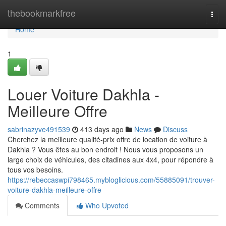
Home
thebookmarkfree
Togg
navi
Home
1
Louer Voiture Dakhla -
Meilleure Offre
sabrinazyve491539
413 days ago
News
Discuss
Cherchez la meilleure qualité-prix offre de location de voiture à
Dakhla ? Vous êtes au bon endroit ! Nous vous proposons un
large choix de véhicules, des citadines aux 4x4, pour répondre à
tous vos besoins.
https://rebeccaswpi798465.mybloglicious.com/55885091/trouver-
voiture-dakhla-meilleure-offre
Comments
Who Upvoted