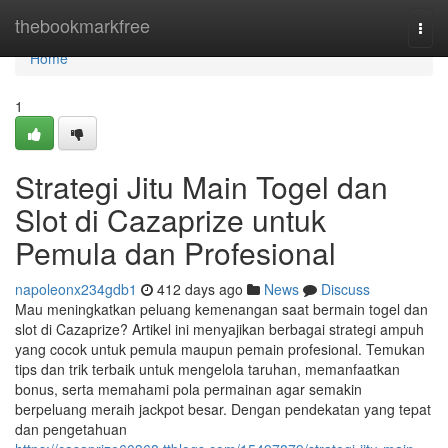
Home
thebookmarkfree
Togg
navi
Home
1
Strategi Jitu Main Togel dan
Slot di Cazaprize untuk
Pemula dan Profesional
napoleonx234gdb1
412 days ago
News
Discuss
Mau meningkatkan peluang kemenangan saat bermain togel dan
slot di Cazaprize? Artikel ini menyajikan berbagai strategi ampuh
yang cocok untuk pemula maupun pemain profesional. Temukan
tips dan trik terbaik untuk mengelola taruhan, memanfaatkan
bonus, serta memahami pola permainan agar semakin
berpeluang meraih jackpot besar. Dengan pendekatan yang tepat
dan pengetahuan