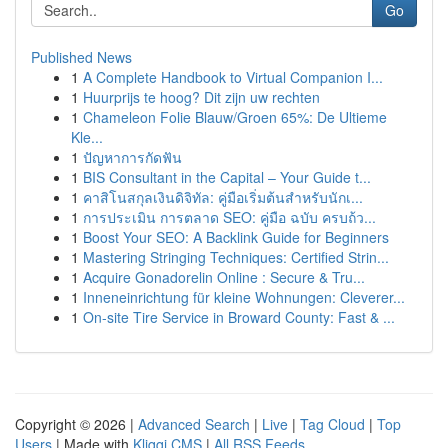
Go
Published News
1
A Complete Handbook to Virtual Companion I...
1
Huurprijs te hoog? Dit zijn uw rechten
1
Chameleon Folie Blauw/Groen 65%: De Ultieme
Kle...
1
ปัญหาการกัดฟัน
1
BIS Consultant in the Capital – Your Guide t...
1
คาสิโนสกุลเงินดิจิทัล: คู่มือเริ่มต้นสำหรับนักเ...
1
การประเมิน การตลาด SEO: คู่มือ ฉบับ ครบถ้ว...
1
Boost Your SEO: A Backlink Guide for Beginners
1
Mastering Stringing Techniques: Certified Strin...
1
Acquire Gonadorelin Online : Secure & Tru...
1
Inneneinrichtung für kleine Wohnungen: Cleverer...
1
On-site Tire Service in Broward County: Fast & ...
Copyright © 2026 |
Advanced Search
|
Live
|
Tag Cloud
|
Top
Users
| Made with
Kliqqi CMS
|
All RSS Feeds