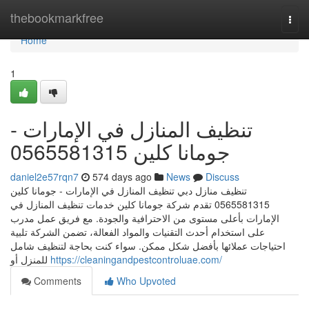
Home
thebookmarkfree
Togg
navi
Home
1
تنظيف المنازل في الإمارات -
جومانا كلين 0565581315
daniel2e57rqn7
574 days ago
News
Discuss
تنظيف منازل دبي تنظيف المنازل في الإمارات - جومانا كلين
0565581315 تقدم شركة جومانا كلين خدمات تنظيف المنازل في
الإمارات بأعلى مستوى من الاحترافية والجودة. مع فريق عمل مدرب
على استخدام أحدث التقنيات والمواد الفعالة، تضمن الشركة تلبية
احتياجات عملائها بأفضل شكل ممكن. سواء كنت بحاجة لتنظيف شامل
للمنزل أو
https://cleaningandpestcontroluae.com/
Comments
Who Upvoted