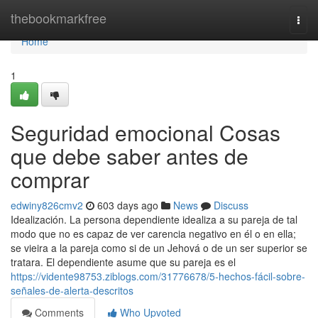
Home
thebookmarkfree
Togg
navi
Home
1
Seguridad emocional Cosas
que debe saber antes de
comprar
edwiny826cmv2
603 days ago
News
Discuss
Idealización. La persona dependiente idealiza a su pareja de tal
modo que no es capaz de ver carencia negativo en él o en ella;
se vieira a la pareja como si de un Jehová o de un ser superior se
tratara. El dependiente asume que su pareja es el
https://vidente98753.ziblogs.com/31776678/5-hechos-fácil-sobre-
señales-de-alerta-descritos
Comments
Who Upvoted