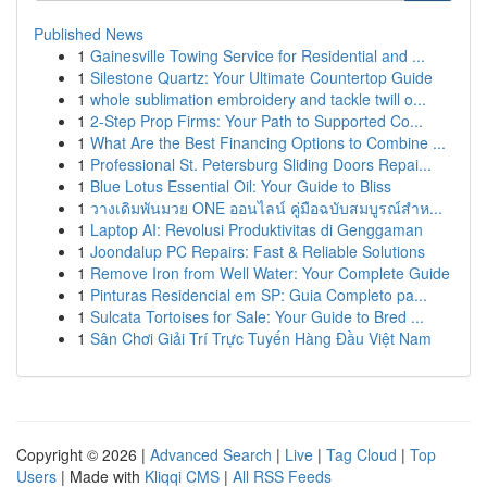
Published News
1
Gainesville Towing Service for Residential and ...
1
Silestone Quartz: Your Ultimate Countertop Guide
1
whole sublimation embroidery and tackle twill o...
1
2-Step Prop Firms: Your Path to Supported Co...
1
What Are the Best Financing Options to Combine ...
1
Professional St. Petersburg Sliding Doors Repai...
1
Blue Lotus Essential Oil: Your Guide to Bliss
1
วางเดิมพันมวย ONE ออนไลน์ คู่มือฉบับสมบูรณ์สำห...
1
Laptop AI: Revolusi Produktivitas di Genggaman
1
Joondalup PC Repairs: Fast & Reliable Solutions
1
Remove Iron from Well Water: Your Complete Guide
1
Pinturas Residencial em SP: Guia Completo pa...
1
Sulcata Tortoises for Sale: Your Guide to Bred ...
1
Sân Chơi Giải Trí Trực Tuyến Hàng Đầu Việt Nam
Copyright © 2026 |
Advanced Search
|
Live
|
Tag Cloud
|
Top
Users
| Made with
Kliqqi CMS
|
All RSS Feeds